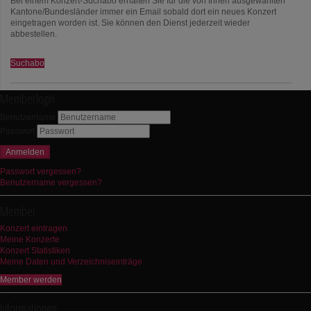
Bei einem Konzert-Suchabo erhalten Sie für die von Ihnen ausgewählten
Kantone/Bundesländer immer ein Email sobald dort ein neues Konzert
eingetragen worden ist. Sie können den Dienst jederzeit wieder
abbestellen.
Suchabo
Memberlogin
Benutzername
Passwort
Anmelden
Passwort vergessen?
Benutzername vergessen?
Member
Konzert eintragen
Meine Konzerte
Konzert Statistiken
Meine Daten und Verzeichniseinträge
Member werden
Informationen