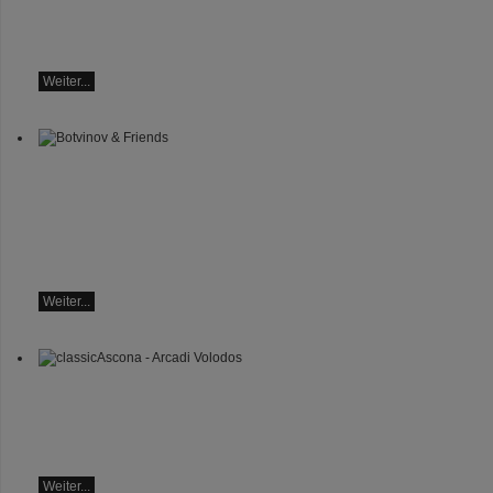
Botvinov - Klavier
Sonntag 16.8.2026, 10:30,
Hotel Hammer (Schweiz)
Weiter...
Botvinov & Friends
5. Oktober, Kleine Tonhalle,
19.30
Werke von Sergei
Rachmaninoff, Robert
Schumann und Astor
Piazzolla
Weiter...
classicAscona - Arcadi
Volodos
Klavierrezital
Samstag, 19.09, 19:30 in
Ascona
Weiter...