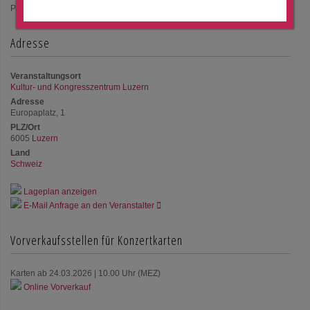
Pause um ca. 20.25 Uhr
Adresse
Veranstaltungsort
Kultur- und Kongresszentrum Luzern
Adresse
Europaplatz, 1
PLZ/Ort
6005
Luzern
Land
Schweiz
Lageplan anzeigen
E-Mail Anfrage an den Veranstalter
Vorverkaufsstellen für Konzertkarten
Karten ab 24.03.2026 | 10.00 Uhr (MEZ)
Online Vorverkauf