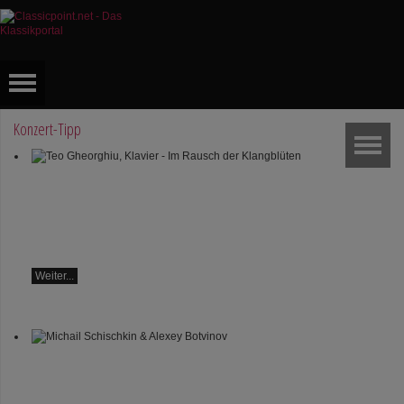
Konzert-Tipp
Teo Gheorghiu, Klavier - Im
Rausch der Klangblüten
Klavierrezital
Samstag 29.08.2026, 17:30
im Hotel Restaurant Hammer
(Schweiz)
Weiter...
Michail Schischkin & Alexey
Botvinov
Michail Schischkin - Lesung,
Gespräch und Alexey