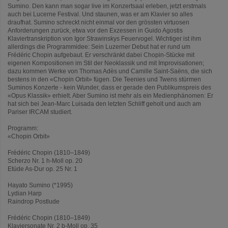
Sumino. Den kann man sogar live im Konzertsaal erleben, jetzt erstmals
auch bei Lucerne Festival. Und staunen, was er am Klavier so alles
draufhat. Sumino schreckt nicht einmal vor den grössten virtuosen
Anforderungen zurück, etwa vor den Exzessen in Guido Agostis
Klaviertranskription von Igor Strawinskys Feuervogel. Wichtiger ist ihm
allerdings die Programmidee: Sein Luzerner Debut hat er rund um
Frédéric Chopin aufgebaut. Er verschränkt dabei Chopin-Stücke mit
eigenen Kompositionen im Stil der Neoklassik und mit Improvisationen;
dazu kommen Werke von Thomas Adès und Camille Saint-Saëns, die sich
bestens in den «Chopin Orbit» fügen. Die Teenies und Twens stürmen
Suminos Konzerte - kein Wunder, dass er gerade den Publikumspreis des
«Opus Klassik» erhielt. Aber Sumino ist mehr als ein Medienphänomen: Er
hat sich bei Jean-Marc Luisada den letzten Schliff geholt und auch am
Pariser IRCAM studiert.
Programm:
«Chopin Orbit»
Frédéric Chopin (1810–1849)
Scherzo Nr. 1 h-Moll op. 20
Etüde As-Dur op. 25 Nr. 1
Hayato Sumino (*1995)
Lydian Harp
Raindrop Postlude
Frédéric Chopin (1810–1849)
Klaviersonate Nr. 2 b-Moll op. 35