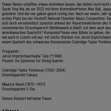
Etwas Neues schaffen, etwas entstehen lassen, das bisher noch nicht 
Sarah Ying Ma, als sie 2022 mit ihren Kommiliton*innen Max Ball, Jas
gründete. Und die vier gaben gleich richtig Gas: Nach nur einem Jahr spi
ersten Platz bei der Fischoff National Chamber Music Competition. Fun
sich doch versehentlich zunächst anhand der Repertoirekriterien des V
renommierten Streichquartett-Wettbewerb in Banff, mit dem auch das
amerikanischen Quartetts? Komponist*innen eine Bühne zu geben, die 
nun auch in Luzern voll aus: mit sechs Stücken von Jerod Impichchaac
einem Quartett des schwarzen Komponisten Coleridge-Taylor Perkinson
Programm:
Jerod Impichchaachaaha' Tate (*1968)
Pisachi. Six Epitomes for String Quartet
Coleridge-Taylor Perkinson (1932–2004)
Streichquartett Calvary
Maurice Ravel (1875–1937)
Streichquartett F-Dur
Dieses Konzert hat keine Pause
Adresse