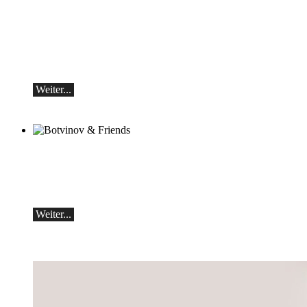
Michail Schischkin & Alexey Botvinov
Michail Schischkin - Lesung, Gespräch
und Alexey Botvinov - Klavier
Sonntag 16.8.2026, 10:30, Hotel Hammer
(Schweiz)
Weiter...
Botvinov & Friends
5. Oktober, Kleine Tonhalle, 19.30
Werke von Sergei Rachmaninoff, Robert
Schumann und Astor Piazzolla
Weiter...