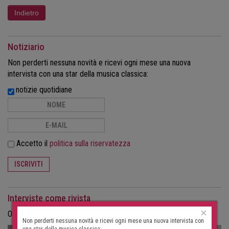
Notiziario
Non perderti nessuna novità e ricevi ogni mese una nuova
intervista con una star della musica classica:
notizie quotidiane
Accetto il
politica sulla riservatezza
ISCRIVITI
Interviste come rivista
×
Ordina le interviste in formato cartaceo come rivista.
Non perderti nessuna novità e ricevi ogni mese una nuova intervista con
una star della musica classica: