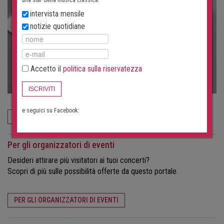
intervista mensile
notizie quotidiane
Accetto il
politica sulla riservatezza
ISCRIVITI
e seguici su Facebook:
ORDINA ORA
Per gli organizzatori di eventi
Desideri attirare più visitatori ai tuoi concerti?
Scopri di più sulle possibilità offerte da questo portale.
PER GLI ORGANIZZATORI DI EVENTI