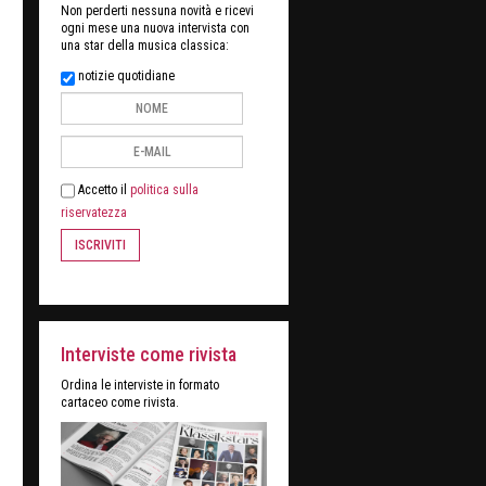
Non perderti nessuna novità e ricevi
ogni mese una nuova intervista con
una star della musica classica:
notizie quotidiane
Accetto il
politica sulla
riservatezza
ISCRIVITI
Interviste come rivista
Ordina le interviste in formato
cartaceo come rivista.