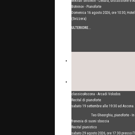
Mikhail Shishkin - Lettura, discussione e A
Botvinov - Pianoforte
Domenica 16 agosto 2026, ore 10:30, Hot
(Svizzera)
ULTERIORE...
classicoAscona - Arcadi Volodos
Recital di pianoforte
sabato 19 settembre alle 19:30 ad Ascona.
ULTERIORE...
Teo Gheorghiu, pianoforte - In
frenesia di suoni sboccia
Recital pianistico
sabato 29 agosto 2026, ore 17:30 presso l'