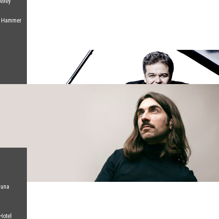
lexey
el Hammer
 una
Hotel