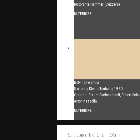
Ristorante Hammer (Svizzera)
ULTERIORE...
Botvinov e amici
5 ottobre, Kleine Tonhalle, 19:30:
Opere di Sergei Rachmaninoff, Robert Sch
Astor Piazzolla
ULTERIORE...
Sala concerti di Olten
, Olten