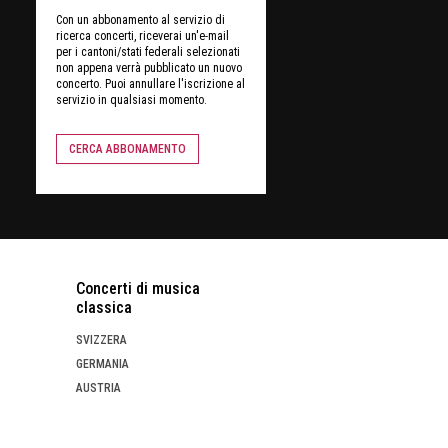
Con un abbonamento al servizio di
ricerca concerti, riceverai un'e-mail
per i cantoni/stati federali selezionati
non appena verrà pubblicato un nuovo
concerto. Puoi annullare l'iscrizione al
servizio in qualsiasi momento.
CERCA ABBONAMENTO
Concerti di musica
classica
SVIZZERA
GERMANIA
AUSTRIA