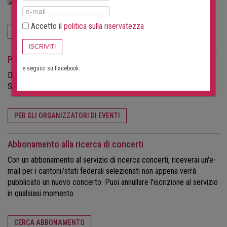
Accetto il
politica sulla riservatezza
ORDINA ORA
ISCRIVITI
Per gli organizzatori di eventi
e seguici su Facebook:
Desideri attirare più visitatori ai tuoi concerti?
Scopri di più sulle possibilità offerte da questo portale.
PER GLI ORGANIZZATORI DI EVENTI
Abbonamento alla ricerca di concerti
Con un abbonamento al servizio di ricerca concerti, riceverai un'e-
mail per i cantoni/stati federali selezionati non appena verrà
pubblicato un nuovo concerto. Puoi annullare l'iscrizione al servizio
in qualsiasi momento.
CERCA ABBONAMENTO