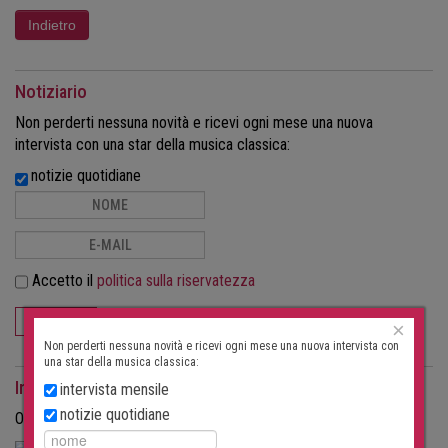
Notiziario
Non perderti nessuna novità e ricevi ogni mese una nuova
intervista con una star della musica classica:
notizie quotidiane
Accetto il
politica sulla riservatezza
ISCRIVITI
×
Non perderti nessuna novità e ricevi ogni mese una nuova intervista con
una star della musica classica:
Interviste come rivista
intervista mensile
notizie quotidiane
Ordina le interviste in formato cartaceo come rivista.