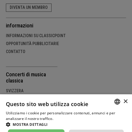
DIVENTA UN MEMBRO
informazioni
INFORMAZIONI SU CLASSICPOINT
OPPORTUNITÀ PUBBLICITARIE
CONTATTO
Concerti di musica
classica
SVIZZERA
×
GERMANIA
Questo sito web utilizza cookie
AUSTRIA
Utilizziamo i cookie per personalizzare contenuti, annunci e per
GERM
analizzare il nostro traffico.
Weitere Informationen
MOSTRA DETTAGLI
FRENC
© Copyright by classicpoint.net | Progettazione e