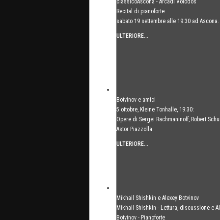
classicoAscona - Arcadi Volodos
Recital di pianoforte
sabato 19 settembre alle 19:30 ad Ascona.
ULTERIORE...
Botvinov e amici
5 ottobre, Kleine Tonhalle, 19:30:
Opere di Sergei Rachmaninoff, Robert Sch
Astor Piazzolla
ULTERIORE...
Mikhail Shishkin e Alexey Botvinov
Mikhail Shishkin - Lettura, discussione e A
Botvinov - Pianoforte