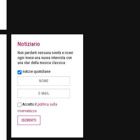
Notiziario
Non perderti nessuna novità e ricevi
ogni mese una nuova intervista con
una star della musica classica:
notizie quotidiane
Accetto il
politica sulla
riservatezza
ISCRIVITI