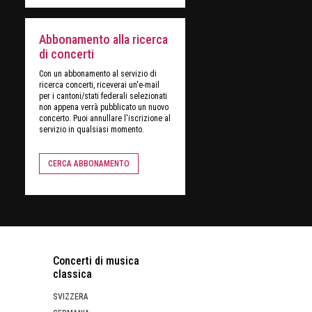
Abbonamento alla ricerca
di concerti
Con un abbonamento al servizio di
ricerca concerti, riceverai un'e-mail
per i cantoni/stati federali selezionati
non appena verrà pubblicato un nuovo
concerto. Puoi annullare l'iscrizione al
servizio in qualsiasi momento.
CERCA ABBONAMENTO
Concerti di musica
classica
SVIZZERA