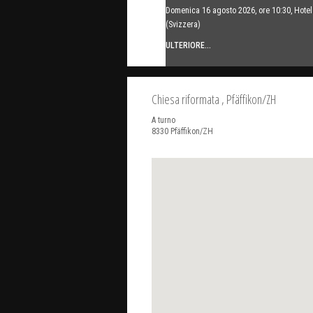
Domenica 16 agosto 2026, ore 10:30, Hot
(Svizzera)
ULTERIORE...
Chiesa riformata
, Pfäffikon/ZH
A turno
8330
Pfäffikon/ZH