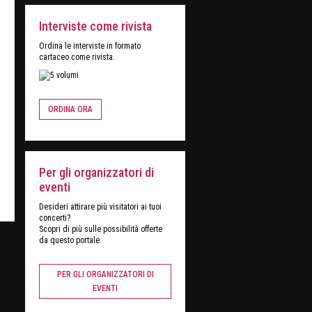
Interviste come rivista
Ordina le interviste in formato
cartaceo come rivista.
ORDINA ORA
Per gli organizzatori di
eventi
Desideri attirare più visitatori ai tuoi
concerti?
Scopri di più sulle possibilità offerte
da questo portale.
PER GLI ORGANIZZATORI DI
EVENTI