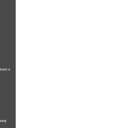
umann e
lexey