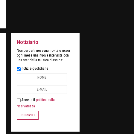
Notiziario
Non perderti nessuna novità e ricevi
ogni mese una nuova intervista con
una star della musica classica:
notizie quotidiane
Accetto il
politica sulla
riservatezza
ISCRIVITI