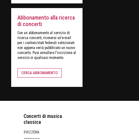
Abbonamento alla ricerca
di concerti
Con un abbonamento al servizio di
ricerca concerti, riceverai un'e-mail
per i cantoni/stati federali selezionati
non appena verrà pubblicato un nuovo
concerto. Puoi annullare l'iscrizione al
servizio in qualsiasi momento.
CERCA ABBONAMENTO
Concerti di musica
classica
SVIZZERA