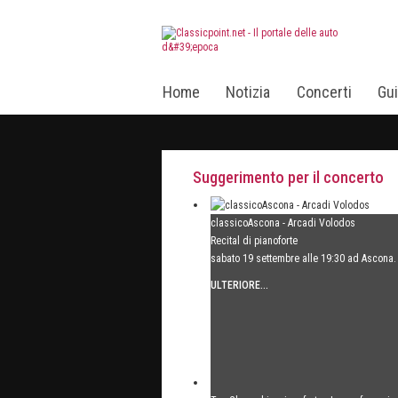
Home
Notizia
Concerti
Gui
Suggerimento per il concerto
classicoAscona - Arcadi Volodos
Recital di pianoforte
sabato 19 settembre alle 19:30 ad Ascona.
ULTERIORE...