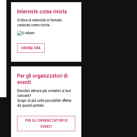
Interviste come rivista
Ordina le interviste in formato
cartaceo come rivista.
ORDINA ORA
Per gli organizzatori di
eventi
Desideri attirare più visitatori ai tuoi
concerti?
Scopri di più sulle possibilità offerte
da questo portale.
PER GLI ORGANIZZATORI DI
EVENTI