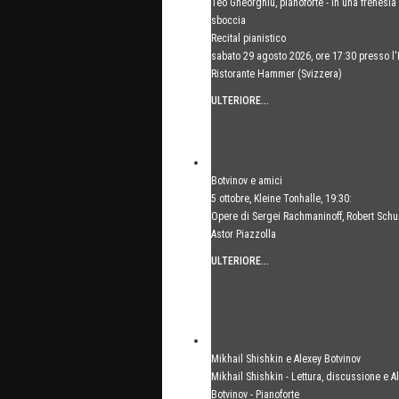
Teo Gheorghiu, pianoforte - In una frenesia
sboccia
Recital pianistico
sabato 29 agosto 2026, ore 17:30 presso l'
Ristorante Hammer (Svizzera)
ULTERIORE...
Botvinov e amici
5 ottobre, Kleine Tonhalle, 19:30:
Opere di Sergei Rachmaninoff, Robert Sch
Astor Piazzolla
ULTERIORE...
Mikhail Shishkin e Alexey Botvinov
Mikhail Shishkin - Lettura, discussione e A
Botvinov - Pianoforte