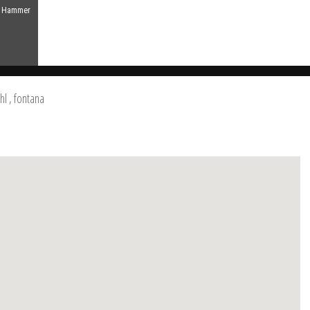
el Hammer
hl
, fontana