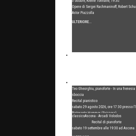
5 ottobre, Kleine Tonhalle, 19:30:
Opere di Sergei Rachmaninoff, Robert Sch
Astor Piazzolla
ULTERIORE...
Teo Gheorghiu, pianoforte - In una frenesia
sboccia
Recital pianistico
sabato 29 agosto 2026, ore 17:30 presso l'
Ristorante Hammer (Svizzera)
classicoAscona - Arcadi Volodos
ULTERIORE...
Recital di pianoforte
sabato 19 settembre alle 19:30 ad Ascona.