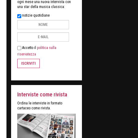
ogni mese una nuova intervista con
una star della musica classica:
notizie quotidiane
Accetto il
politica sulla
riservatezza
ISCRIVITI
Interviste come rivista
Ordina le interviste in formato
cartaceo come rivista.