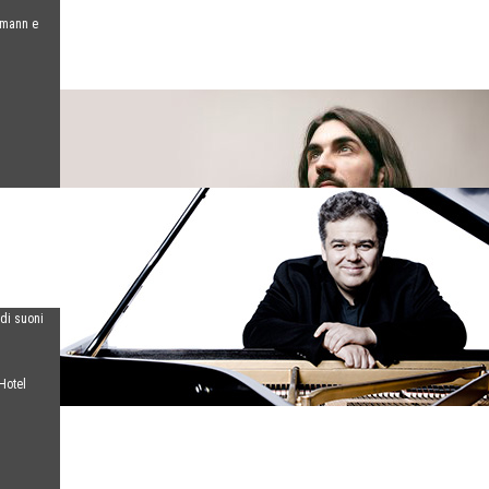
umann e
 di suoni
Hotel