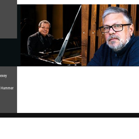
lexey
el Hammer