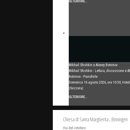
ULTERIORE...
Mikhail Shishkin e Alexey Botvinov
Mikhail Shishkin - Lettura, discussione e A
Botvinov - Pianoforte
Domenica 16 agosto 2026, ore 10:30, Hot
(Svizzera)
ULTERIORE...
Chiesa di Santa Margherita
, Binningen
Via del cimitero