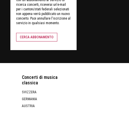
ricerca concerti, riceverai un'e-mail
per i cantoni/stati federali selezionati
non appena verrà pubblicato un nuovo
concerto. Puoi annullare l'iscrizione al
servizio in qualsiasi momento.
CERCA ABBONAMENTO
Concerti di musica
classica
SVIZZERA
GERMANIA
AUSTRIA