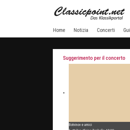
Home
Notizia
Concerti
Gui
Suggerimento per il concerto
Botvinov e amici