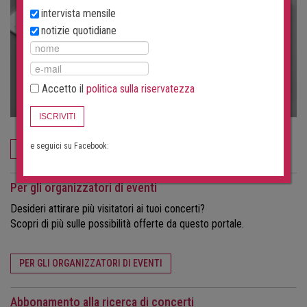
intervista mensile
notizie quotidiane
Accetto il
politica sulla riservatezza
ISCRIVITI
e seguici su Facebook:
ORDINA ORA
Per gli organizzatori di eventi
Desideri attirare più visitatori ai tuoi concerti?
Scopri di più sulle possibilità offerte da questo portale.
PER GLI ORGANIZZATORI DI EVENTI
Abbonamento alla ricerca di concerti