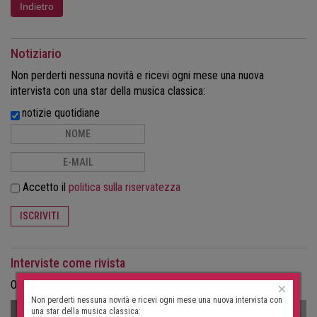
Notiziario
Non perderti nessuna novità e ricevi ogni mese una nuova
intervista con una star della musica classica:
notizie quotidiane
Accetto il
politica sulla riservatezza
ISCRIVITI
Interviste come rivista
Ordina le interviste in formato cartaceo come rivista.
×
Non perderti nessuna novità e ricevi ogni mese una nuova intervista con
una star della musica classica: