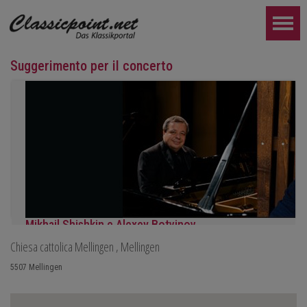
Suggerimento per il concerto
Mikhail Shishkin e Alexey Botvinov
Chiesa cattolica Mellingen
, Mellingen
Mikhail Shishkin - Lettura, discussione e Alexey Botvinov - Pianofo
Domenica 16 agosto 2026, ore 10:30, Hotel Hammer (Svizzera)
5507
Mellingen
ULTERIORE...