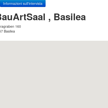
Informazioni sull'intervista
BauArtSaal
, Basilea
aragraben 160
57
Basilea