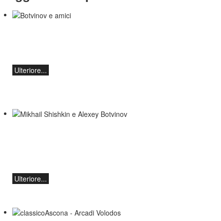
Botvinov e amici
5 ottobre, Kleine Tonhalle, 19:30:
Opere di Sergei Rachmaninoff, Robert
Schumann e Astor Piazzolla
Ulteriore...
Mikhail Shishkin e Alexey Botvinov
Mikhail Shishkin - Lettura, discussione e
Alexey Botvinov - Pianoforte
Domenica 16 agosto 2026, ore 10:30,
Hotel Hammer (Svizzera)
Ulteriore...