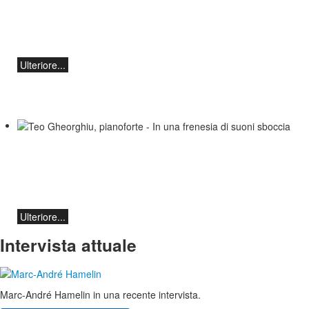
classicoAscona - Arcadi Volodos
Recital di pianoforte
sabato 19 settembre alle 19:30 ad
Ascona.
Ulteriore...
Teo Gheorghiu, pianoforte - In una
frenesia di suoni sboccia
Recital pianistico
sabato 29 agosto 2026, ore 17:30 presso
l'Hotel Ristorante Hammer (Svizzera)
Ulteriore...
Intervista attuale
Marc-André Hamelin in una recente intervista.