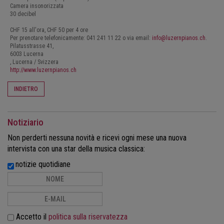
Camera insonorizzata
30 decibel
CHF 15 all'ora, CHF 50 per 4 ore
Per prenotare telefonicamente: 041 241 11 22 o via email:
info@luzernpianos.ch
.
Pilatusstrasse 41,
6003
Lucerna
, Lucerna
/
Svizzera
http://www.luzernpianos.ch
INDIETRO
Notiziario
Non perderti nessuna novità e ricevi ogni mese una nuova
intervista con una star della musica classica:
notizie quotidiane
Accetto il
politica sulla riservatezza