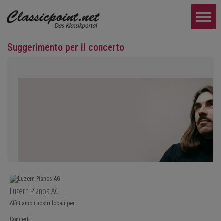
Suggerimento per il concerto
Teo Gheorghiu, pianoforte - In una frenesia di suoni sbo
Luzern Pianos AG
Recital pianistico
Affittiamo i nostri locali per:
sabato 29 agosto 2026, ore 17:30 presso l'Hotel Ristorante Ham
Concerti