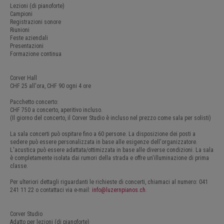
ULTERIORE...
Lezioni (di pianoforte)
Campioni
Registrazioni sonore
Riunioni
Feste aziendali
Presentazioni
Formazione continua
Corver Hall
CHF 25 all'ora, CHF 90 ogni 4 ore
Pacchetto concerto:
CHF 750 a concerto, aperitivo incluso.
(Il giorno del concerto, il Corver Studio è incluso nel prezzo come sala per solisti)
La sala concerti può ospitare fino a 60 persone. La disposizione dei posti a
sedere può essere personalizzata in base alle esigenze dell'organizzatore.
L'acustica può essere adattata/ottimizzata in base alle diverse condizioni. La sala
è completamente isolata dai rumori della strada e offre un'illuminazione di prima
classe.
Per ulteriori dettagli riguardanti le richieste di concerti, chiamaci al numero: 041
241 11 22 o contattaci via e-mail:
info@luzernpianos.ch
.
Corver Studio
Adatto per lezioni (di pianoforte)