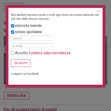
ISCRIVITI
×
Non perderti nessuna novità e ricevi ogni mese una nuova intervista con
una star della musica classica:
Interviste come rivista
intervista mensile
Ordina le interviste in formato cartaceo come rivista.
notizie quotidiane
Accetto il
politica sulla riservatezza
ISCRIVITI
e seguici su Facebook:
ORDINA ORA
Per gli organizzatori di eventi