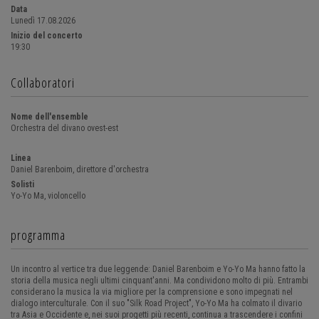
Data
Lunedì 17.08.2026
Inizio del concerto
19:30
Collaboratori
Nome dell'ensemble
Orchestra del divano ovest-est
Linea
Daniel Barenboim, direttore d'orchestra
Solisti
Yo-Yo Ma, violoncello
programma
Un incontro al vertice tra due leggende: Daniel Barenboim e Yo-Yo Ma hanno fatto la
storia della musica negli ultimi cinquant'anni. Ma condividono molto di più. Entrambi
considerano la musica la via migliore per la comprensione e sono impegnati nel
dialogo interculturale. Con il suo "Silk Road Project", Yo-Yo Ma ha colmato il divario
tra Asia e Occidente e, nei suoi progetti più recenti, continua a trascendere i confini