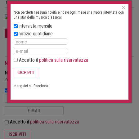
Immagine
×
Non perderti nessuna novità e ricevi ogni mese una nuova intervista con
una star della musica classica:
intervista mensile
notizie quotidiane
Accetto il
politica sulla riservatezza
Notiziario
Non perderti nessuna novità e ricevi ogni mese una nuova
ISCRIVITI
intervista con una star della musica classica:
e seguici su Facebook:
notizie quotidiane
Accetto il
politica sulla riservatezza
ISCRIVITI