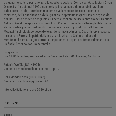
tra generi e culture per rafforzare la coesione sociale. Con la sua West-Eastern Divan
Orchestra, fondata nel 1999 e composta principalmente da musicisti israeliani,
palestinesi e arabi, Barenboim mantiene viva la visione del riconoscimento
reciproco, dell'uguaglianza e della giustizia, soprattutto in questi tempi segnati dai
conflitti. Il loro concerto congiunto a Lucerna toccherà naturalmente anche l'America:
Antonín Dvořák compose il suo melodioso Concerto per violoncello negli Stati Uniti e
alcuni sostengono addirittura di riconoscere il canto gospel "Go, Tell It on the
Mountain" nell'elegiaco secondo tema del primo movimento. Dopo l'intervallo, però,
torniamo in Europa, la patria della musica classica: la Sinfonia Italiana di
Mendelssohn trasuda gioia, irradia temperamento e spirito ardente, culminando in
un finale frenetico con una tarantella.
Programma:
ore 18:30: Incontro pre-concerto con Susanne Stähr (KKL Lucerna, Auditorium)
Antonín Dvořák (1841–1904)
Concerto per violoncello in si minore, op. 10
Felix Mendelssohn (1809–1847)
Sinfonia n. 4 in la maggiore, op. 90
Intervallo italiano alle ore 20:20 circa
indirizzo
Luogo