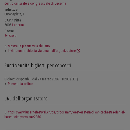
Centro culturale e congressuale di Lucerna
indirizzo
Europaplatz, 1
CAP / Città
6005
Lucerna
Paese
Svizzera
Mostra la planimetria del sito
Inviare una richiesta via email all'organizzatore
Punti vendita biglietti per concerti
Biglietti disponibili dal 24 marzo 2026 | 10:00 (CET)
Prevendita online
URL dell'organizzatore
https://www.lucernefestival.ch/de/programm/west-eastern-divan-orchestra-daniel-
barenboim-yo-yo-ma/2350