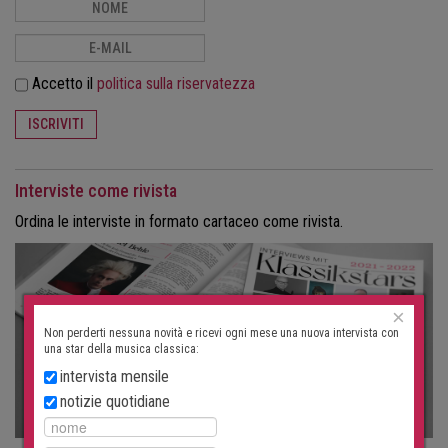
Accetto il
politica sulla riservatezza
ISCRIVITI
Interviste come rivista
Ordina le interviste in formato cartaceo come rivista.
×
Non perderti nessuna novità e ricevi ogni mese una nuova intervista con
una star della musica classica:
intervista mensile
notizie quotidiane