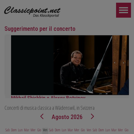
Suggerimento per il concerto
Mikhail Shishkin e Alexey Botvinov
Concerti di musica classica a Wädenswil, in Svizzera
Mikhail Shishkin - Lettura, discussione e Alexey Botvinov - Pianofo
Domenica 16 agosto 2026, ore 10:30, Hotel Hammer (Svizzera)
Agosto 2026
ULTERIORE...
Sab
Dom
Lun
Mar
Mer
Gio
Ven
Sab
Dom
Lun
Mar
Mer
Gio
Ven
Sab
Dom
Lun
Mar
Mer
Gio