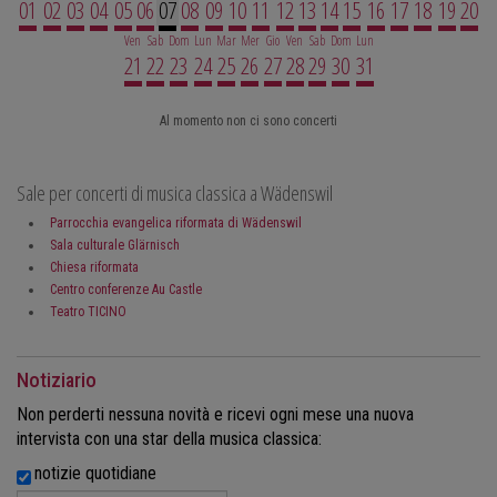
01
02
03
04
05
06
07
08
09
10
11
12
13
14
15
16
17
18
19
20
Ven
Sab
Dom
Lun
Mar
Mer
Gio
Ven
Sab
Dom
Lun
21
22
23
24
25
26
27
28
29
30
31
Al momento non ci sono concerti
Sale per concerti di musica classica a Wädenswil
Parrocchia evangelica riformata di Wädenswil
Sala culturale Glärnisch
Chiesa riformata
Centro conferenze Au Castle
Teatro TICINO
Notiziario
Non perderti nessuna novità e ricevi ogni mese una nuova
intervista con una star della musica classica:
notizie quotidiane