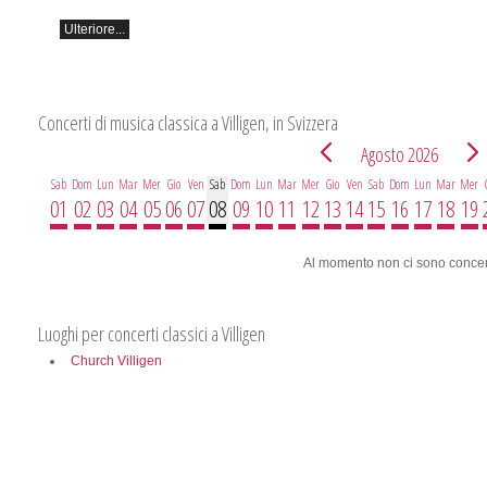
Ulteriore...
Concerti di musica classica a Villigen, in Svizzera
Agosto 2026
Sab
Dom
Lun
Mar
Mer
Gio
Ven
Sab
Dom
Lun
Mar
Mer
Gio
Ven
Sab
Dom
Lun
Mar
Mer
01
02
03
04
05
06
07
08
09
10
11
12
13
14
15
16
17
18
19
Al momento non ci sono concer
Luoghi per concerti classici a Villigen
Church Villigen