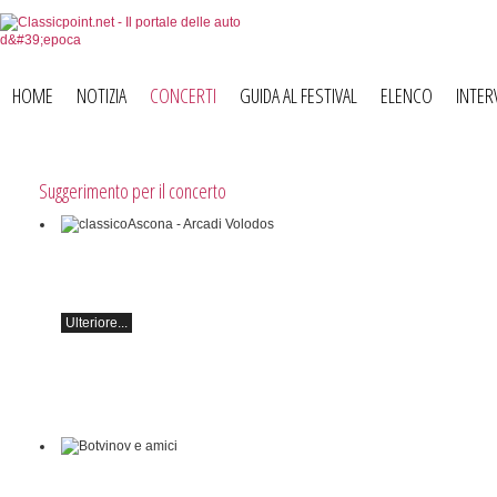
HOME
NOTIZIA
CONCERTI
GUIDA AL FESTIVAL
ELENCO
INTER
Suggerimento per il concerto
classicoAscona - Arcadi Volodos
Recital di pianoforte
sabato 19 settembre alle 19:30 ad Ascona.
Ulteriore...
Botvinov e amici
5 ottobre, Kleine Tonhalle, 19:30: