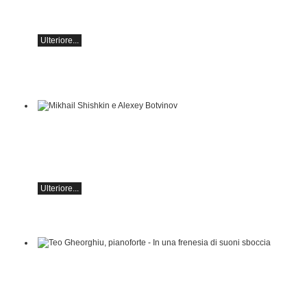
Opere di Sergei Rachmaninoff, Robert
Schumann e Astor Piazzolla
Ulteriore...
Mikhail Shishkin e Alexey Botvinov
Mikhail Shishkin - Lettura, discussione e Alexey
Botvinov - Pianoforte
Domenica 16 agosto 2026, ore 10:30, Hotel
Hammer (Svizzera)
Ulteriore...
Teo Gheorghiu, pianoforte - In una frenesia di
suoni sboccia
Recital pianistico
sabato 29 agosto 2026, ore 17:30 presso l'Hotel
Ristorante Hammer (Svizzera)