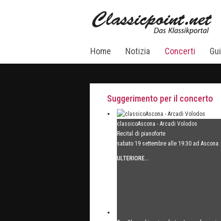
Home
Notizia
Concerti
Gui
Suggerimento per il concerto
classicoAscona - Arcadi Volodos
Recital di pianoforte
sabato 19 settembre alle 19:30 ad Ascona.
ULTERIORE...