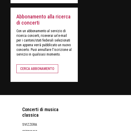
Abbonamento alla ricerca
di concerti
Con un abbonamento al servizio di
ricerca concerti, riceverai un'e-mail
per i cantoni/stati federali selezionati
non appena verrà pubblicato un nuovo
concerto. Puoi annullare l'iscrizione al
servizio in qualsiasi momento.
CERCA ABBONAMENTO
Concerti di musica
classica
SVIZZERA