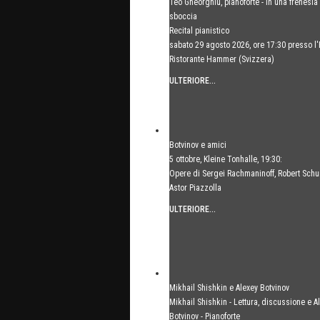
Teo Gheorghiu, pianoforte - In una frenesia
sboccia
Recital pianistico
sabato 29 agosto 2026, ore 17:30 presso l'
Ristorante Hammer (Svizzera)
ULTERIORE...
Botvinov e amici
5 ottobre, Kleine Tonhalle, 19:30:
Opere di Sergei Rachmaninoff, Robert Sch
Astor Piazzolla
ULTERIORE...
Mikhail Shishkin e Alexey Botvinov
Mikhail Shishkin - Lettura, discussione e A
Botvinov - Pianoforte