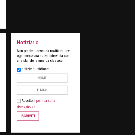
Notiziario
Non perderti nessuna novità e ricevi
ogni mese una nuova intervista con
una star della musica classica:
notizie quotidiane
Accetto il
politica sulla
riservatezza
ISCRIVITI