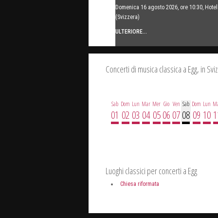
Domenica 16 agosto 2026, ore 10:30, Hot
(Svizzera)
ULTERIORE...
Concerti di musica classica a Egg, in Svi
Sab
Dom
Lun
Mar
Mer
Gio
Ven
Sab
Dom
Lun
M
01
02
03
04
05
06
07
08
09
10
1
Luoghi classici per concerti a Egg
Chiesa riformata