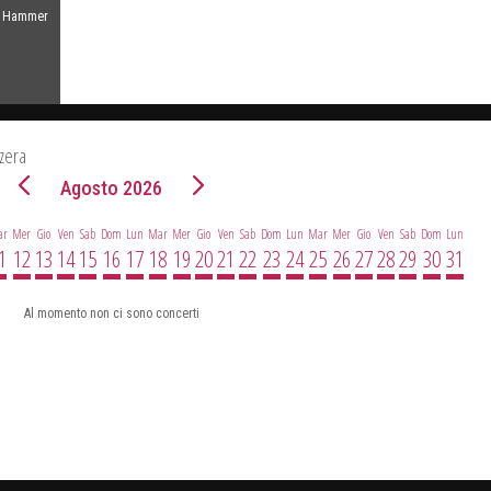
el Hammer
zzera
Agosto 2026
ar
Mer
Gio
Ven
Sab
Dom
Lun
Mar
Mer
Gio
Ven
Sab
Dom
Lun
Mar
Mer
Gio
Ven
Sab
Dom
Lun
1
12
13
14
15
16
17
18
19
20
21
22
23
24
25
26
27
28
29
30
31
Al momento non ci sono concerti