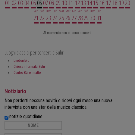
01
02
03
04
05
06
07
08
09
10
11
12
13
14
15
16
17
18
19
20
Ven
Sab
Dom
Lun
Mar
Mer
Gio
Ven
Sab
Dom
Lun
21
22
23
24
25
26
27
28
29
30
31
Al momento non ci sono concerti
Luoghi classici per concerti a Suhr
Lindenfeld
Chiesa riformata Suhr
Centro Bärenmatte
Notiziario
Non perderti nessuna novità e ricevi ogni mese una nuova
intervista con una star della musica classica:
notizie quotidiane