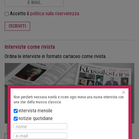
Accetto il
politica sulla riservatezza
ISCRIVITI
Interviste come rivista
Ordina le interviste in formato cartaceo come rivista.
×
Non perderti nessuna novità e ricevi ogni mese una nuova intervista con
una star della musica classica:
intervista mensile
notizie quotidiane
ORDINA ORA