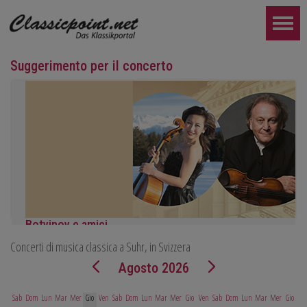
Suggerimento per il concerto
Botvinov e amici
Concerti di musica classica a Suhr, in Svizzera
5 ottobre, Kleine Tonhalle, 19:30:
Opere di Sergei Rachmaninoff, Robert Schumann e Astor Piazzoll
Agosto 2026
ULTERIORE...
Sab
Dom
Lun
Mar
Mer
Gio
Ven
Sab
Dom
Lun
Mar
Mer
Gio
Ven
Sab
Dom
Lun
Mar
Mer
Gio