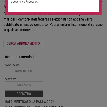
e seguici su Facebook:
Abbonamento alla ricerca di concerti
Con un abbonamento al servizio di ricerca concerti, riceverai un'e-
mail per i cantoni/stati federali selezionati non appena verrà
pubblicato un nuovo concerto. Puoi annullare l'iscrizione al servizio
in qualsiasi momento.
CERCA ABBONAMENTO
Accesso membri
nome utente
password
REGISTRO
HAI DIMENTICATO LA PASSWORD?