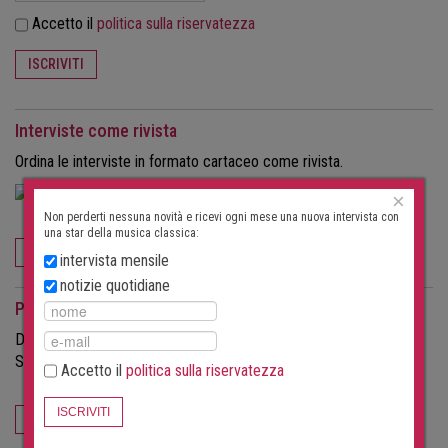
Accetto il
politica sulla riservatezza
ISCRIVITI
Interviste come rivista
Ordina le interviste in formato cartaceo come rivista.
×
Non perderti nessuna novità e ricevi ogni mese una nuova intervista con
una star della musica classica:
ORDINA ORA
intervista mensile
notizie quotidiane
Per gli organizzatori di eventi
Desideri attirare più visitatori ai tuoi concerti?
Scopri di più sulle possibilità offerte da questo portale.
Accetto il
politica sulla riservatezza
ISCRIVITI
PER GLI ORGANIZZATORI DI EVENTI