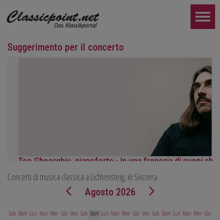
Suggerimento per il concerto
Teo Gheorghiu, pianoforte - In una frenesia di suoni sbo
Concerti di musica classica a Lichtensteig, in Svizzera
Recital pianistico
sabato 29 agosto 2026, ore 17:30 presso l'Hotel Ristorante Ham
Agosto 2026
ULTERIORE...
Sab
Dom
Lun
Mar
Mer
Gio
Ven
Sab
Dom
Lun
Mar
Mer
Gio
Ven
Sab
Dom
Lun
Mar
Mer
Gio