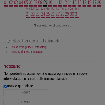
01
02
03
04
05
06
07
08
09
10
11
12
13
14
15
16
17
18
19
20
Ven
Sab
Dom
Lun
Mar
Mer
Gio
Ven
Sab
Dom
Lun
21
22
23
24
25
26
27
28
29
30
31
Al momento non ci sono concerti
Luoghi classici per concerti a Lichtensteig
Chiesa evangelica Lichtensteig
Freudegghalle Lichtensteig
Notiziario
Non perderti nessuna novità e ricevi ogni mese una nuova
intervista con una star della musica classica:
notizie quotidiane