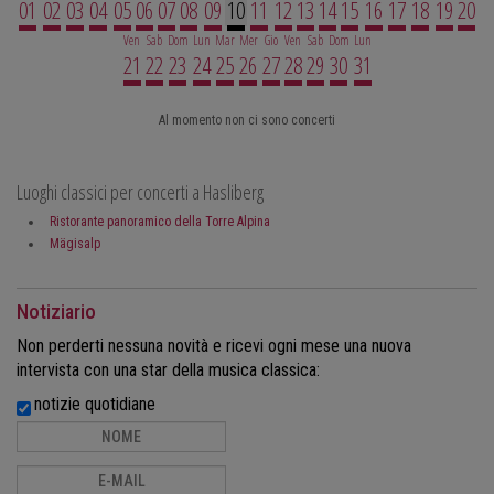
01
02
03
04
05
06
07
08
09
10
11
12
13
14
15
16
17
18
19
20
Ven
Sab
Dom
Lun
Mar
Mer
Gio
Ven
Sab
Dom
Lun
21
22
23
24
25
26
27
28
29
30
31
Al momento non ci sono concerti
Luoghi classici per concerti a Hasliberg
Ristorante panoramico della Torre Alpina
Mägisalp
Notiziario
Non perderti nessuna novità e ricevi ogni mese una nuova
intervista con una star della musica classica:
notizie quotidiane