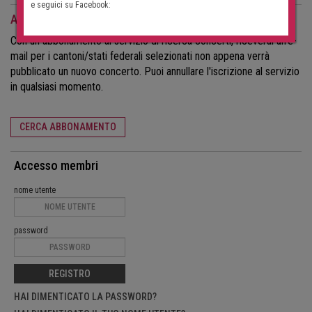
e seguici su Facebook:
Abbonamento alla ricerca di concerti
Con un abbonamento al servizio di ricerca concerti, riceverai un'e-
mail per i cantoni/stati federali selezionati non appena verrà
pubblicato un nuovo concerto. Puoi annullare l'iscrizione al servizio
in qualsiasi momento.
CERCA ABBONAMENTO
Accesso membri
nome utente
password
REGISTRO
HAI DIMENTICATO LA PASSWORD?