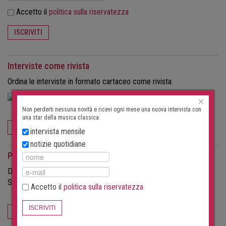
Accetto il
politica sulla riservatezza
ISCRIVITI
Interviste come rivista
Ordina le interviste in formato cartaceo come rivista.
×
Non perderti nessuna novità e ricevi ogni mese una nuova intervista con
una star della musica classica:
ORDINA ORA
intervista mensile
notizie quotidiane
Per gli organizzatori di eventi
Desideri attirare più visitatori ai tuoi concerti?
Scopri di più sulle possibilità offerte da questo portale.
Accetto il
politica sulla riservatezza
ISCRIVITI
PER GLI ORGANIZZATORI DI EVENTI