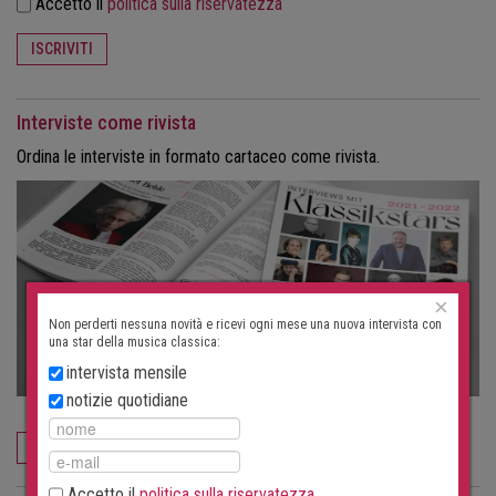
Accetto il
politica sulla riservatezza
ISCRIVITI
Interviste come rivista
Ordina le interviste in formato cartaceo come rivista.
×
Non perderti nessuna novità e ricevi ogni mese una nuova intervista con
una star della musica classica:
intervista mensile
notizie quotidiane
ORDINA ORA
Accetto il
politica sulla riservatezza