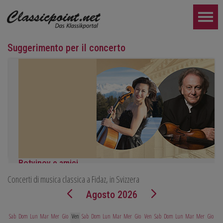
Suggerimento per il concerto
Botvinov e amici
Concerti di musica classica a Fidaz, in Svizzera
5 ottobre, Kleine Tonhalle, 19:30:
Opere di Sergei Rachmaninoff, Robert Schumann e Astor Piazzoll
Agosto 2026
ULTERIORE...
Sab
Dom
Lun
Mar
Mer
Gio
Ven
Sab
Dom
Lun
Mar
Mer
Gio
Ven
Sab
Dom
Lun
Mar
Mer
Gio