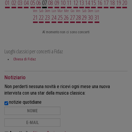
01
02
03
04
05
06
07
08
09
10
11
12
13
14
15
16
17
18
19
20
Ven
Sab
Dom
Lun
Mar
Mer
Gio
Ven
Sab
Dom
Lun
21
22
23
24
25
26
27
28
29
30
31
Al momento non ci sono concerti
Luoghi classici per concerti a Fidaz
Chiesa di Fidaz
Notiziario
Non perderti nessuna novità e ricevi ogni mese una nuova
intervista con una star della musica classica:
notizie quotidiane