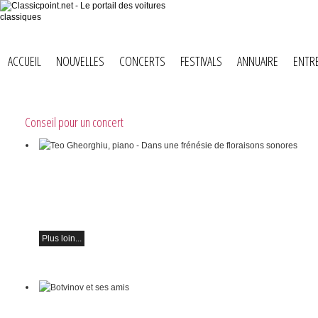
ACCUEIL
NOUVELLES
CONCERTS
FESTIVALS
ANNUAIRE
ENTR
Conseil pour un concert
Teo Gheorghiu, piano - Dans une frénésie de
floraisons sonores
Récital de piano
le samedi 29 août 2026 à 17h30 à l'Hôtel
Restaurant Hammer (Suisse)
Plus loin...
Botvinov et ses amis
5 octobre, Kleine Tonhalle, 19h30 :