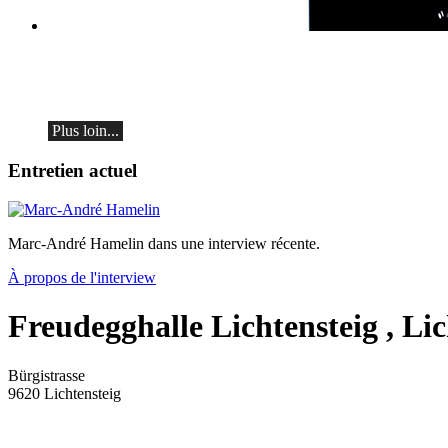
classiqueAscona - Arcadi Volodos
Récital de piano
le samedi 19 septembre à 19h30 à Ascona
Plus loin...
Entretien actuel
Marc-André Hamelin dans une interview récente.
À propos de l'interview
Freudegghalle Lichtensteig
, Lic
Bürgistrasse
9620
Lichtensteig