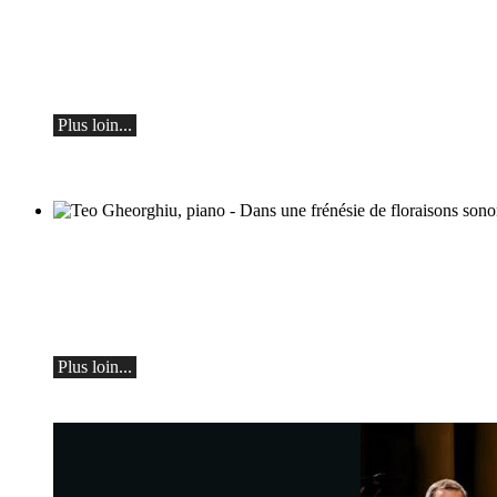
Botvinov et ses amis
5 octobre, Kleine Tonhalle, 19h30 :
Œuvres de Sergueï Rachmaninov, Robert
Schumann et Astor Piazzolla
Plus loin...
Teo Gheorghiu, piano - Dans une frénésie
de floraisons sonores
Récital de piano
le samedi 29 août 2026 à 17h30 à l'Hôtel
Restaurant Hammer (Suisse)
Plus loin...