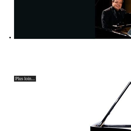
Mikhaïl Chichkine et Alexeï Botvinov
Mikhail Shishkin - Lecture, discussion et
Alexey Botvinov - Piano
Dimanche 16 août 2026, 10h30, Hôtel
Hammer (Suisse)
Plus loin...