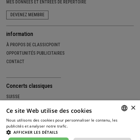
MES DONNÉES ET ENTRÉES DE RÉPERTOIRE
DEVENEZ MEMBRE
information
À PROPOS DE CLASSICPOINT
OPPORTUNITÉS PUBLICITAIRES
CONTACT
Concerts classiques
SUISSE
×
ALLEMAGNE
Ce site Web utilise des cookies
AUTRICHE
Nous utilisons des cookies pour personnaliser le contenu, les
GERM
publicités et analyser notre trafic.
Weitere Informationen
AFFICHER LES DÉTAILS
FRENC
© Copyright classicpoint.net | Conception et réalisation du