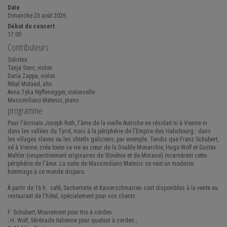
PLUS LOIN...
Date
Dimanche 23 août 2026
Début du concert
17:00
Contributeurs
Solistes
Tanja Sonc, violon
Daria Zappa, violon
Ribal Molaed, alto
Anna Tyka Nyffenegger, violoncelle
Massimiliano Matesic, piano
programme
Pour l'écrivain Joseph Roth, l'âme de la vieille Autriche ne résidait ni à Vienne ni
dans les vallées du Tyrol, mais à la périphérie de l'Empire des Habsbourg : dans
les villages slaves ou les shtetls galiciens, par exemple. Tandis que Franz Schubert,
né à Vienne, créa toute sa vie au cœur de la Double Monarchie, Hugo Wolf et Gustav
Mahler (respectivement originaires de Slovénie et de Moravie) incarnèrent cette
périphérie de l'âme. La suite de Massimiliano Matesic se veut un modeste
hommage à ce monde disparu.
À partir de 16 h : café, Sachertorte et Kaiserschmarren sont disponibles à la vente au
restaurant de l'hôtel, spécialement pour nos clients.
F. Schubert, Mouvement pour trio à cordes
; H. Wolf, Sérénade italienne pour quatuor à cordes ;