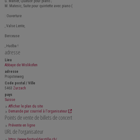
G. Mahler, Quatuor pour piano ;
M. Matesic, Suite pour quintette avec piano (
: Ouverture
, Valse Lente,
Berceuse
, Hudba !
adresse
Lieu
Abbaye de Wislikofen
adresse
Propsteiweg
Code postal / Ville
5463
Zurzach
pays
Suisse
Afficher le plan du site
Demande par courriel à l'organisateur
Points de vente de billets de concert
Prévente en ligne
URL de l'organisateur
https://www.festivalderstille.ch/