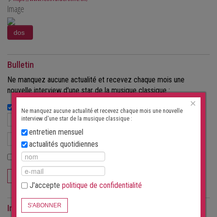
Image
Bulletin
Ne manquez aucune actualité et recevez chaque mois une
nouvelle interview d'une star de la musique classique :
×
actualités quotidiennes
Ne manquez aucune actualité et recevez chaque mois une nouvelle
interview d'une star de la musique classique :
entretien mensuel
actualités quotidiennes
J'accepte
politique de confidentialité
S'ABONNER
J'accepte
politique de confidentialité
S'ABONNER
Interviews comme magazine