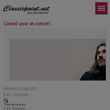
Conseil pour un concert
Dimanche 23 août 2026
Teo Gheorghiu, piano - Dans une frénésie de floraisons
K. & K. Connection
Récital de piano
le samedi 29 août 2026 à 17h30 à l'Hôtel Restaurant Hammer (Su
Titre du concert
K. & K. Connection