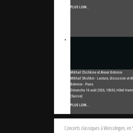
PLUS LOIN...
Mikhaïl Chichkine et Alexeï Botvinov
Mikhail Shishkin - Lecture, discussion et A
Botvinov - Piano
Dimanche 16 août 2026, 10h30, Hôtel Ham
(Suisse)
PLUS LOIN...
Concerts classiques à Weisslingen, en