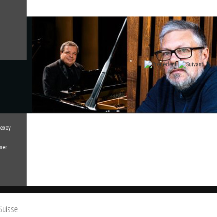
lexey
mer
 Suisse