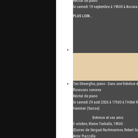
Récital de piano
le samedi 19 septembre à 19h30 à Ascona
PLUS LOIN...
Teo Gheorghiu, piano - Dans une frénésie 
floraisons sonores
Récital de piano
le samedi 29 août 2026 à 17h30 à l'Hôtel R
Hammer (Suisse)
PLUS LOIN...
Botvinov et ses amis
5 octobre, Kleine Tonhalle, 19h30 :
Œuvres de Sergueï Rachmaninov, Robert S
Astor Piazzolla