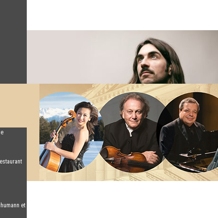
de
estaurant
chumann et