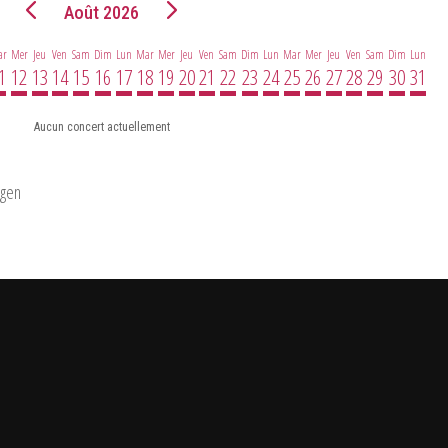
Août 2026
ar
Mer
Jeu
Ven
Sam
Dim
Lun
Mar
Mer
Jeu
Ven
Sam
Dim
Lun
Mar
Mer
Jeu
Ven
Sam
Dim
Lun
1
12
13
14
15
16
17
18
19
20
21
22
23
24
25
26
27
28
29
30
31
Aucun concert actuellement
ngen