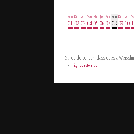
Sam
Dim
Lun
Mar
Mer
Jeu
Ven
Sam
Dim
Lun
M
01
02
03
04
05
06
07
08
09
10
1
Salles de concert classiques à Weissli
Église réformée