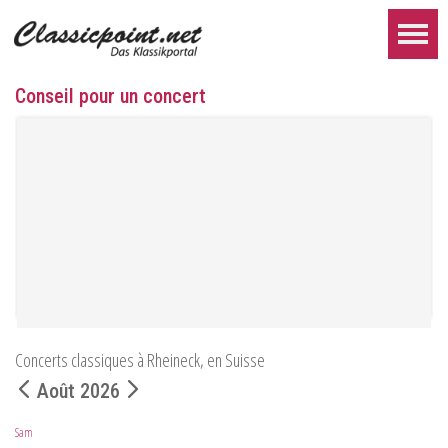
Conseil pour un concert
Concerts classiques à Rheineck, en Suisse
Botvinov et ses amis
Août 2026
5 octobre, Kleine Tonhalle, 19h30 :
Œuvres de Sergueï Rachmaninov, Robert Schumann et Astor Piaz
Sam