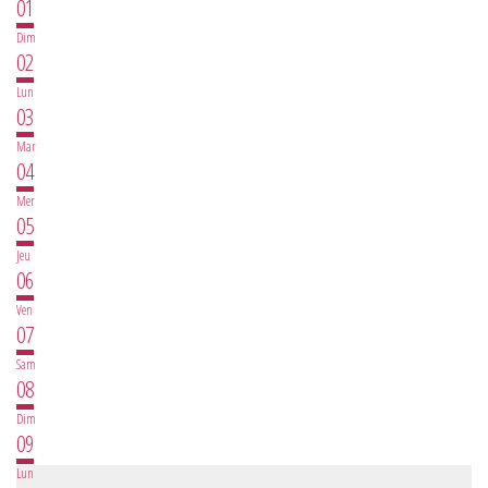
01
PLUS LOIN...
Dim
02
Lun
03
Mar
04
Mer
05
Jeu
06
Ven
07
Sam
08
Dim
09
Lun