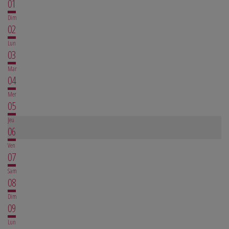
01
Dim
02
Lun
03
Mar
04
Mer
05
Jeu
06
Ven
07
Sam
08
Dim
09
Lun