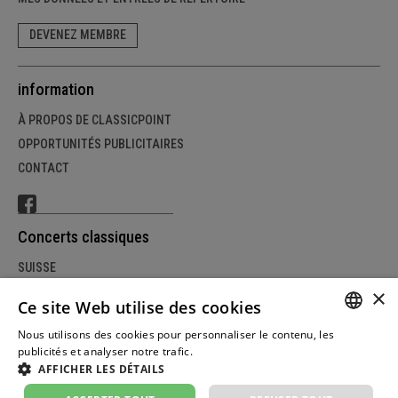
DEVENEZ MEMBRE
information
À PROPOS DE CLASSICPOINT
OPPORTUNITÉS PUBLICITAIRES
CONTACT
Concerts classiques
SUISSE
×
ALLEMAGNE
Ce site Web utilise des cookies
AUTRICHE
Nous utilisons des cookies pour personnaliser le contenu, les
GERM
publicités et analyser notre trafic.
Weitere Informationen
AFFICHER LES DÉTAILS
FRENC
© Copyright classicpoint.net | Conception et réalisation du