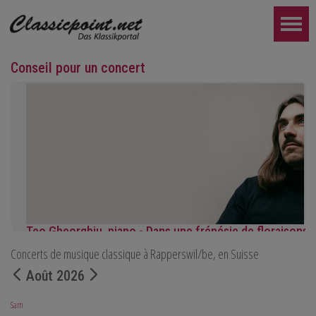
Conseil pour un concert
Teo Gheorghiu, piano - Dans une frénésie de floraisons
Concerts de musique classique à Rapperswil/be, en Suisse
Récital de piano
le samedi 29 août 2026 à 17h30 à l'Hôtel Restaurant Hammer (Su
Août 2026
PLUS LOIN...
Sam