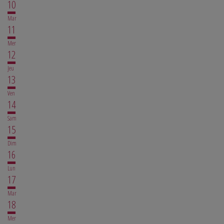
10
Mar
11
Mer
12
Jeu
13
Ven
14
Sam
15
Dim
16
Lun
17
Mar
18
Mer