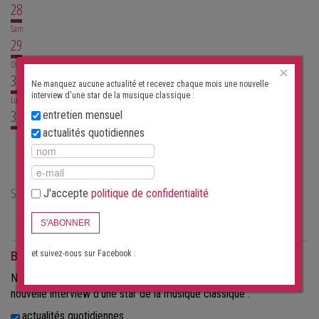
28
Sam
29
Dim
×
30
Ne manquez aucune actualité et recevez chaque mois une nouvelle
interview d'une star de la musique classique :
Lun
31
entretien mensuel
actualités quotidiennes
Aucun concert actuellement
Salles de concert de musique classique à Rapperswil/Be
J'accepte
politique de confidentialité
Église de Rapperswil
S'ABONNER
et suivez-nous sur Facebook :
Bulletin
Ne manquez aucune actualité et recevez chaque mois une
nouvelle interview d'une star de la musique classique :
actualités quotidiennes