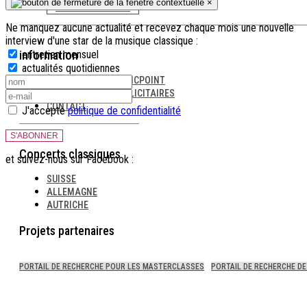
×
DEVENEZ MEMBRE
Ne manquez aucune actualité et recevez chaque mois une nouvelle
interview d'une star de la musique classique :
information
entretien mensuel
actualités quotidiennes
À PROPOS DE CLASSICPOINT
OPPORTUNITÉS PUBLICITAIRES
CONTACT
J'accepte
politique de confidentialité
S'ABONNER
Concerts classiques
et suivez-nous sur Facebook :
SUISSE
ALLEMAGNE
AUTRICHE
Projets partenaires
PORTAIL DE RECHERCHE POUR LES MASTERCLASSES
PORTAIL DE RECHERCHE DE