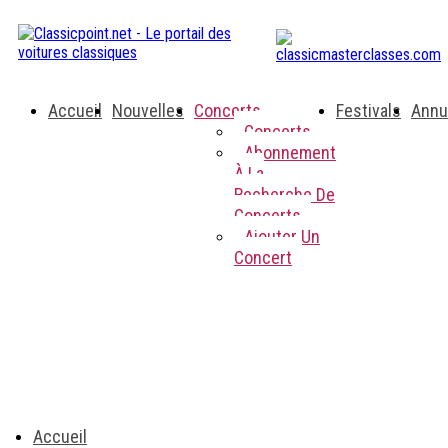
Accueil
Nouvelles
Concerts
Festivals
Annu
Concerts
Abonnement
À La
Recherche De
Concerts
Ajouter Un
Concert
Accueil