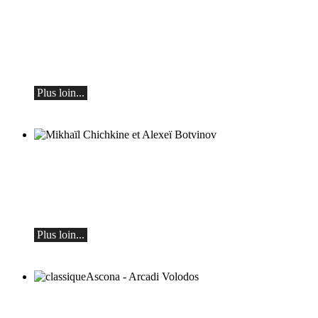
Teo Gheorghiu, piano - Dans une frénésie
de floraisons sonores
Récital de piano
le samedi 29 août 2026 à 17h30 à l'Hôtel
Restaurant Hammer (Suisse)
Plus loin...
Mikhaïl Chichkine et Alexeï Botvinov
Mikhail Shishkin - Lecture, discussion et
Alexey Botvinov - Piano
Dimanche 16 août 2026, 10h30, Hôtel
Hammer (Suisse)
Plus loin...
classiqueAscona - Arcadi Volodos
Récital de piano