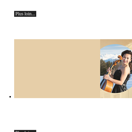
le samedi 19 septembre à 19h30 à Ascona
Plus loin...
Botvinov et ses amis
5 octobre, Kleine Tonhalle, 19h30 :
Œuvres de Sergueï Rachmaninov, Robert
Schumann et Astor Piazzolla