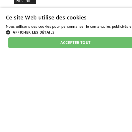
Plus loin...
Entretien actuel
Ce site Web utilise des cookies
Nous utilisons des cookies pour personnaliser le contenu, les publicités et
AFFICHER LES DÉTAILS
Marc-André Hamelin dans une interview récente.
ACCEPTER TOUT
À propos de l'interview
Concerts de musique classique à
Août 2026
Sam
01
Dim
02
Lun
03
Mar
04
Mer
05
Jeu