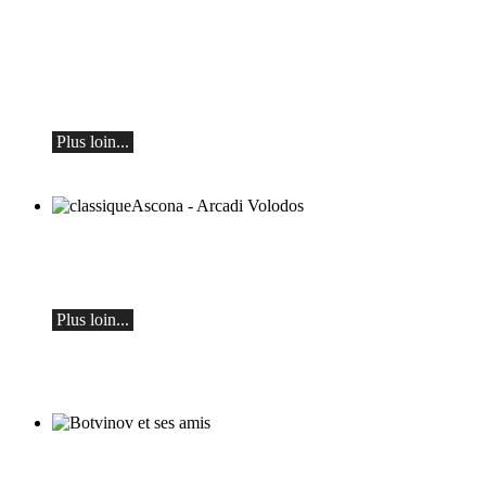
Teo Gheorghiu, piano - Dans une frénésie
de floraisons sonores
Récital de piano
le samedi 29 août 2026 à 17h30 à l'Hôtel
Restaurant Hammer (Suisse)
Plus loin...
classiqueAscona - Arcadi Volodos
Récital de piano
le samedi 19 septembre à 19h30 à Ascona
Plus loin...
Botvinov et ses amis
5 octobre, Kleine Tonhalle, 19h30 :