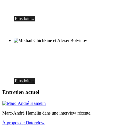
Œuvres de Sergueï Rachmaninov, Robert
Schumann et Astor Piazzolla
Plus loin...
Mikhaïl Chichkine et Alexeï Botvinov
Mikhail Shishkin - Lecture, discussion et
Alexey Botvinov - Piano
Dimanche 16 août 2026, 10h30, Hôtel
Hammer (Suisse)
Plus loin...
Entretien actuel
Marc-André Hamelin dans une interview récente.
À propos de l'interview