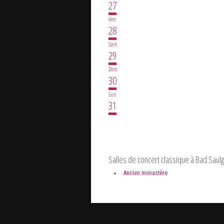
27
Ven
28
Sam
29
Dim
30
Lun
31
Salles de concert classique à Bad Saul
Ancien monastère