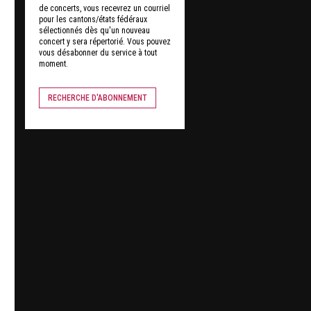
de concerts, vous recevrez un courriel
pour les cantons/états fédéraux
sélectionnés dès qu'un nouveau
concert y sera répertorié. Vous pouvez
vous désabonner du service à tout
moment.
RECHERCHE D'ABONNEMENT