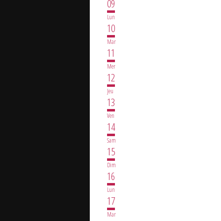
09
Lun
10
Mar
11
Mer
12
Jeu
13
Ven
14
Sam
15
Dim
16
Lun
17
Mar