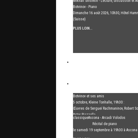
Mikhail Shishkin - Lecture, discussion et A
Botvinov - Piano
Dimanche 16 août 2026, 10h30, Hôtel Ham
(Suisse)
PLUS LOIN...
Botvinov et ses amis
5 octobre, Kleine Tonhalle, 19h30 :
Œuvres de Sergueï Rachmaninov, Robert S
Astor Piazzolla
classiqueAscona - Arcadi Volodos
PLUS LOIN...
Récital de piano
le samedi 19 septembre à 19h30 à Ascona