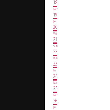
18
Mer
19
Jeu
20
Ven
21
Sam
22
Dim
23
Lun
24
Mar
25
Mer
26
Jeu