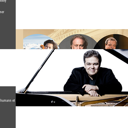
lexey
mer
chumann et