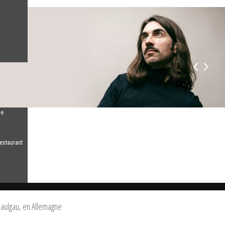
de
estaurant
aulgau, en Allemagne