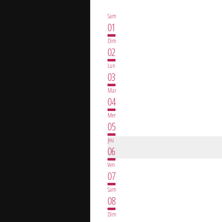
Sam
01
Dim
02
Lun
03
Mar
04
Mer
05
Jeu
06
Ven
07
Sam
08
Dim