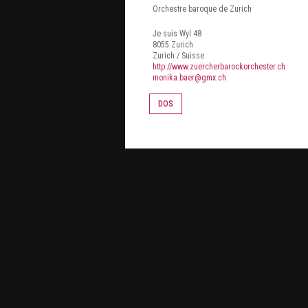
Orchestre baroque de Zurich
Je suis Wyl 48
8055
Zurich
Zurich
/
Suisse
http://www.zuercherbarockorchester.ch
monika.baer@gmx.ch
DOS