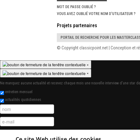
MOT DE PASSE OUBLIÉ ?
VOUS AVEZ OUBLIÉ VOTRE NOM D'UTILISATEUR ?
Projets partenaires
PORTAIL DE RECHERCHE POUR LES MASTERCLAS
© Copyright classicpoint.net | Conception et 
×
×
Ne manquez aucune actualité et recevez chaque mois une nouvelle interview d'une star de
entretien mensuel
actualités quotidiennes
J'accepte
politique de confidentialité
Ce site Web utilise des cookies