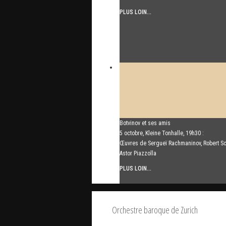
PLUS LOIN...
Botvinov et ses amis
5 octobre, Kleine Tonhalle, 19h30 :
Œuvres de Sergueï Rachmaninov, Robert S
Astor Piazzolla
PLUS LOIN...
Orchestre baroque de Zurich