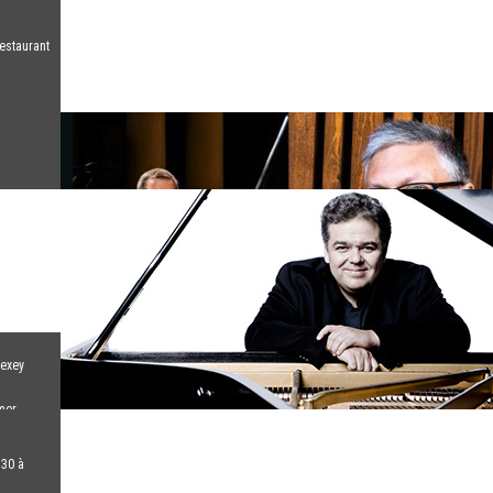
estaurant
lexey
mer
h30 à