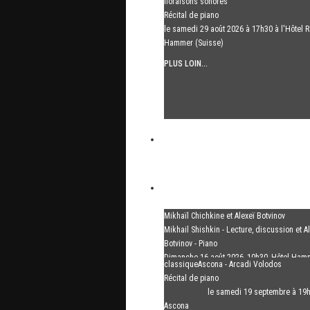
floraisons sonores
Récital de piano
le samedi 29 août 2026 à 17h30 à l'Hôtel R
Hammer (Suisse)
PLUS LOIN...
Mikhaïl Chichkine et Alexeï Botvinov
Mikhail Shishkin - Lecture, discussion et A
Botvinov - Piano
Dimanche 16 août 2026, 10h30, Hôtel Ham
classiqueAscona - Arcadi Volodos
(Suisse)
Récital de piano
PLUS LOIN...
le samedi 19 septembre à 19
Ascona