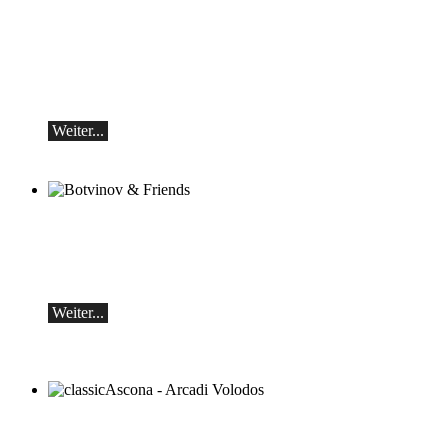
Teo Gheorghiu, Klavier - Im Rausch der
Klangblüten
Klavierrezital
Samstag 29.08.2026, 17:30 im Hotel
Restaurant Hammer (Schweiz)
Weiter...
Botvinov & Friends
5. Oktober, Kleine Tonhalle, 19.30
Werke von Sergei Rachmaninoff, Robert
Schumann und Astor Piazzolla
Weiter...
classicAscona - Arcadi Volodos
Klavierrezital