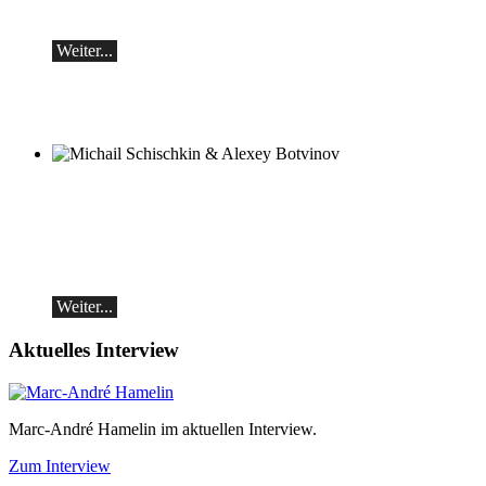
Samstag, 19.09, 19:30 in Ascona
Weiter...
Michail Schischkin & Alexey Botvinov
Michail Schischkin - Lesung, Gespräch
und Alexey Botvinov - Klavier
Sonntag 16.8.2026, 10:30, Hotel Hammer
(Schweiz)
Weiter...
Aktuelles Interview
Marc-André Hamelin im aktuellen Interview.
Zum Interview