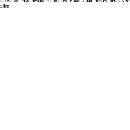
lten Kantone/Bundesländer immer ein Email sobald dort ein neues Kon
ellen.