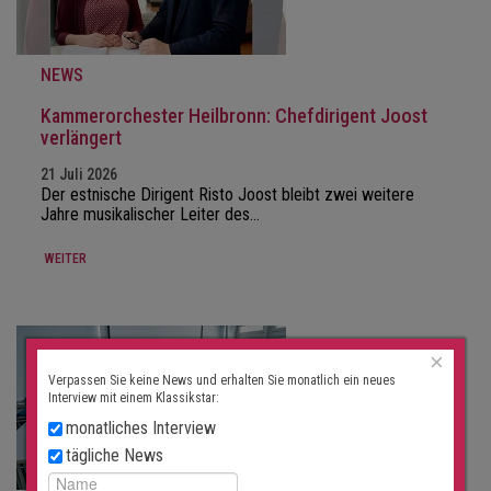
NEWS
Kammerorchester Heilbronn: Chefdirigent Joost
verlängert
21 Juli 2026
Der estnische Dirigent Risto Joost bleibt zwei weitere
Jahre musikalischer Leiter des…
WEITER
×
Verpassen Sie keine News und erhalten Sie monatlich ein neues
Interview mit einem Klassikstar:
monatliches Interview
tägliche News