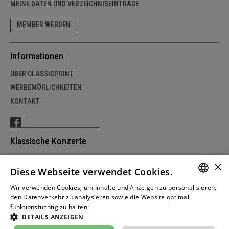
MEINE DATEN UND VERZEICHNISEINTRÄGE
MEMBER WERDEN
Informationen
ÜBER CLASSICPOINT
WERBEMÖGLICHKEITEN
KONTAKT
Klassische Konzerte
SCHWEIZ
×
Diese Webseite verwendet Cookies.
DEUTSCHLAND
ÖSTERREICH
Wir verwenden Cookies, um Inhalte und Anzeigen zu personalisieren,
GERM
den Datenverkehr zu analysieren sowie die Website optimal
funktionstüchtig zu halten.
Weitere Informationen
FRENC
DETAILS ANZEIGEN
© copyright by classicpoint.net | Design und