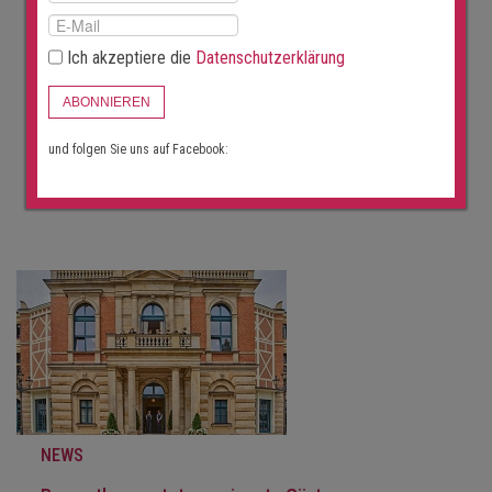
NEWS
Ich akzeptiere die
Datenschutzerklärung
Opernhäuser gedenken vertriebener jüdischer
Künstler
ABONNIEREN
21 Juli 2026
Mit einer neuen Website erinnern große deutsche Bühnen
und folgen Sie uns auf Facebook:
an Ensemblemitglieder, die während…
WEITER
NEWS